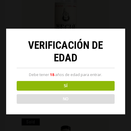
VERIFICACIÓN DE
EDAD
Debe tener
18
años de edad para entrar.
SÍ
ESPADÍN 750 ML
NO
$
599.00
Sold