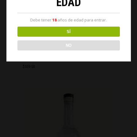
EDAD
Debe tener
18
años de edad para entrar.
SÍ
NO
NECIO 35
$
559.00